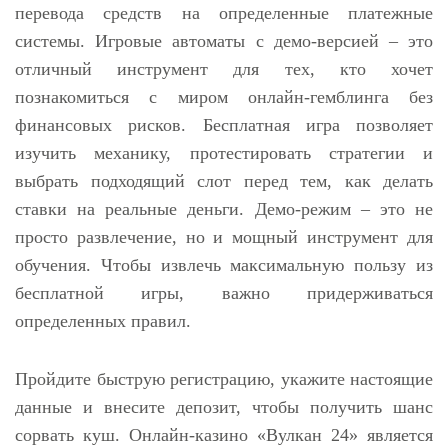
перевода средств на определенные платежные
системы. Игровые автоматы с демо-версией – это
отличный инструмент для тех, кто хочет
познакомиться с миром онлайн-гемблинга без
финансовых рисков. Бесплатная игра позволяет
изучить механику, протестировать стратегии и
выбрать подходящий слот перед тем, как делать
ставки на реальные деньги. Демо-режим – это не
просто развлечение, но и мощный инструмент для
обучения. Чтобы извлечь максимальную пользу из
бесплатной игры, важно придерживаться
определенных правил.
Пройдите быструю регистрацию, укажите настоящие
данные и внесите депозит, чтобы получить шанс
сорвать куш. Онлайн-казино «Вулкан 24» является