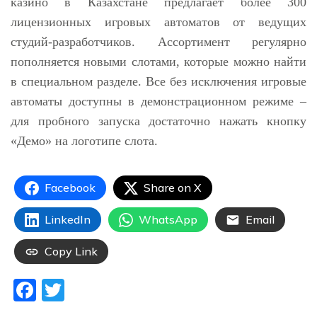
казино в Казахстане предлагает более 300
лицензионных игровых автоматов от ведущих
студий-разработчиков. Ассортимент регулярно
пополняется новыми слотами, которые можно найти
в специальном разделе. Все без исключения игровые
автоматы доступны в демонстрационном режиме –
для пробного запуска достаточно нажать кнопку
«Демо» на логотипе слота.
Facebook
Share on X
LinkedIn
WhatsApp
Email
Copy Link
Facebook
Twitter