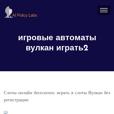
игровые автоматы
вулкан играть2
Слоты онлайн бесплатно: играть в слоты Вулкан без
регистрации