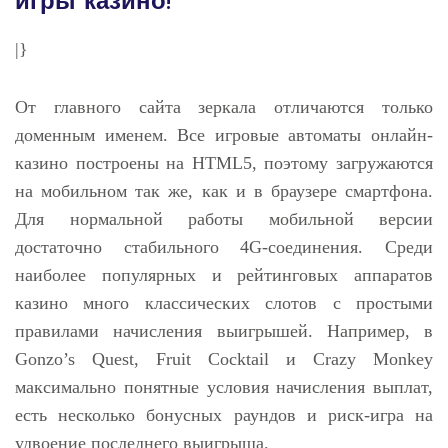
игры казино!
|}
От главного сайта зеркала отличаются только
доменным именем. Все игровые автоматы онлайн-
казино построены на HTML5, поэтому загружаются
на мобильном так же, как и в браузере смартфона.
Для нормальной работы мобильной версии
достаточно стабильного 4G-соединения. Среди
наиболее популярных и рейтинговых аппаратов
казино много классических слотов с простыми
правилами начисления выигрышей. Например, в
Gonzo’s Quest, Fruit Cocktail и Crazy Monkey
максимально понятные условия начисления выплат,
есть несколько бонусных раундов и риск-игра на
удвоение последнего выигрыша.