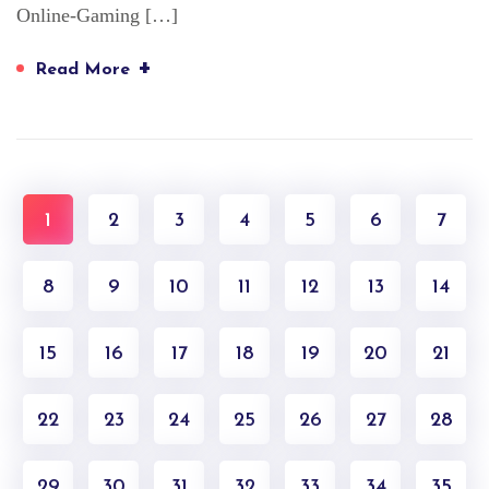
Online-Gaming […]
+
Read More
1
2
3
4
5
6
7
8
9
10
11
12
13
14
15
16
17
18
19
20
21
22
23
24
25
26
27
28
29
30
31
32
33
34
35