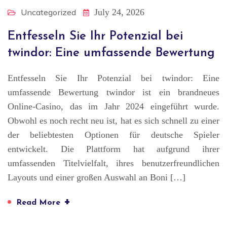
Uncategorized
July 24, 2026
Entfesseln Sie Ihr Potenzial bei
twindor: Eine umfassende Bewertung
Entfesseln Sie Ihr Potenzial bei twindor: Eine
umfassende Bewertung twindor ist ein brandneues
Online-Casino, das im Jahr 2024 eingeführt wurde.
Obwohl es noch recht neu ist, hat es sich schnell zu einer
der beliebtesten Optionen für deutsche Spieler
entwickelt. Die Plattform hat aufgrund ihrer
umfassenden Titelvielfalt, ihres benutzerfreundlichen
Layouts und einer großen Auswahl an Boni […]
+
Read More