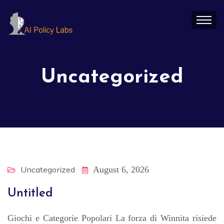
Uncategorized
Uncategorized
August 6, 2026
Untitled
Giochi e Categorie Popolari La forza di Winnita risiede