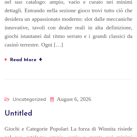
nel suo catalogo: ampio, vario e curato nei minimi
dettagli. Entrando nella sezione gioco trovi tutto ciò che
desidera un appassionato moderno: slot dalle meccaniche
innovative, tavoli con dealer reali in alta definizione,
giochi istantanei dal ritmo serrato e i grandi classici da
casinò terrestre. Ogni […]
+
Read More
Uncategorized
August 6, 2026
Untitled
Giochi e Categorie Popolari La forza di Winnita risiede