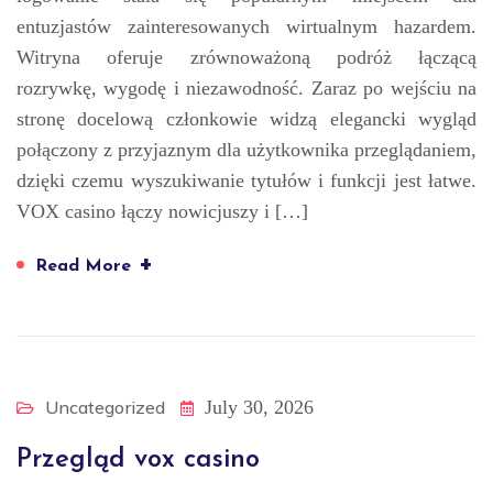
entuzjastów zainteresowanych wirtualnym hazardem.
Witryna oferuje zrównoważoną podróż łączącą
rozrywkę, wygodę i niezawodność. Zaraz po wejściu na
stronę docelową członkowie widzą elegancki wygląd
połączony z przyjaznym dla użytkownika przeglądaniem,
dzięki czemu wyszukiwanie tytułów i funkcji jest łatwe.
VOX casino łączy nowicjuszy i […]
+
Read More
Uncategorized
July 30, 2026
Przegląd vox casino