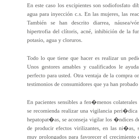
En este caso los excipientes son sodiofosfato dib
agua para inyección c.s. En las mujeres, las rea
También se han descrito diarrea, náusea/vómit
hipertrofia del clítoris, acné, inhibición de la f
potasio, agua y cloruros.
Todo lo que tiene que hacer es realizar un ped
Unos gestores amables y cualificados le ayuda
perfecto para usted. Otra ventaja de la compra on
testimonios de consumidores que ya han probado 
En pacientes sensibles a fen�menos colaterales 
se recomienda realizar una vigilancia peri�dica
hepatopat�as, se aconseja vigilar los �ndices de 
de producir efectos virilizantes, en las ni�as, 
muy prolongados para favorecer el crecimiento 