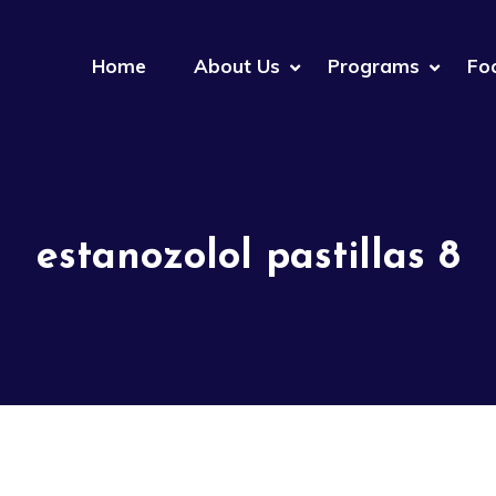
Home
About Us
Programs
Fo
estanozolol pastillas 8