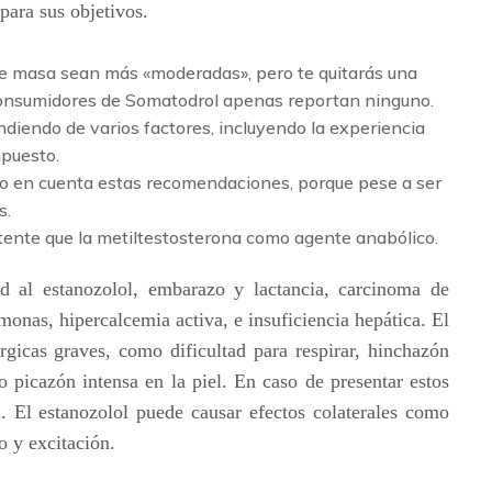
para sus objetivos.
de masa sean más «moderadas», pero te quitarás una
s consumidores de Somatodrol apenas reportan ninguno.
endiendo de varios factores, incluyendo la experiencia
mpuesto.
ndo en cuenta estas recomendaciones, porque pese a ser
s.
otente que la metiltestosterona como agente anabólico.
ad al estanozolol, embarazo y lactancia, carcinoma de
onas, hipercalcemia activa, e insuficiencia hepática. El
rgicas graves, como dificultad para respirar, hinchazón
 o picazón intensa en la piel. En caso de presentar estos
. El estanozolol puede causar efectos colaterales como
o y excitación.