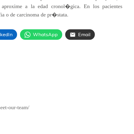
e aproxime a la edad cronol�gica. En los pacientes
fia o de carcinoma de pr�stata.
nkedIn
WhatsApp
Email
meet-our-team/