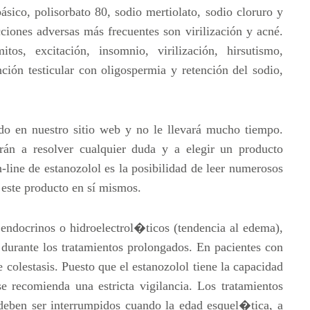
ásico, polisorbato 80, sodio mertiolato, sodio cloruro y
cciones adversas más frecuentes son virilización y acné.
os, excitación, insomnio, virilización, hirsutismo,
unción testicular con oligospermia y retención del sodio,
ido en nuestro sitio web y no le llevará mucho tiempo.
rán a resolver cualquier duda y a elegir un producto
-line de estanozolol es la posibilidad de leer numerosos
este producto en sí mismos.
endocrinos o hidroelectrol�ticos (tendencia al edema),
 durante los tratamientos prolongados. En pacientes con
colestasis. Puesto que el estanozolol tiene la capacidad
se recomienda una estricta vigilancia. Los tratamientos
deben ser interrumpidos cuando la edad esquel�tica, a