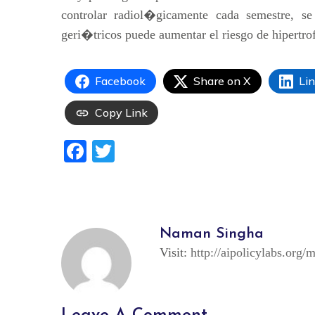
controlar radiol�gicamente cada semestre, s
geri�tricos puede aumentar el riesgo de hipertro
Facebook
Share on X
Li
Copy Link
Facebook
Twitter
Naman Singha
Visit:
http://aipolicylabs.org/