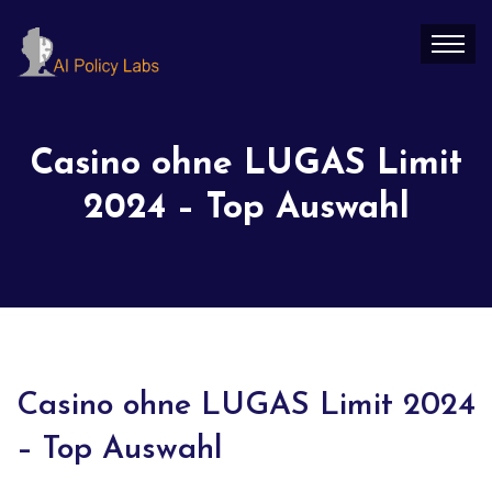
Casino ohne LUGAS Limit
2024 – Top Auswahl
Casino ohne LUGAS Limit 2024
– Top Auswahl