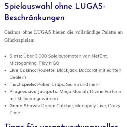
Spielauswahl ohne LUGAS-
Beschränkungen
Casinos ohne LUGAS bieten die vollständige Palette an
Glücksspielen:
Slots:
Über 3.000 Spielautomaten von NetEnt,
Microgaming, Play’n GO
Live Casino:
Roulette, Blackjack, Baccarat mit echten
Dealern
Tischspiele:
Poker, Craps, Sic Bo und mehr
Progressive Jackpots:
Mega Moolah, Divine Fortune
mit Millionengewinnen
Game Shows:
Dream Catcher, Monopoly Live, Crazy
Time