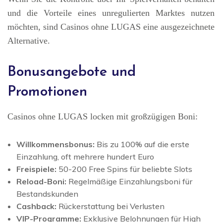
und die Vorteile eines unregulierten Marktes nutzen
möchten, sind Casinos ohne LUGAS eine ausgezeichnete
Alternative.
Bonusangebote und
Promotionen
Casinos ohne LUGAS locken mit großzügigen Boni:
Willkommensbonus:
Bis zu 100% auf die erste
Einzahlung, oft mehrere hundert Euro
Freispiele:
50-200 Free Spins für beliebte Slots
Reload-Boni:
Regelmäßige Einzahlungsboni für
Bestandskunden
Cashback:
Rückerstattung bei Verlusten
VIP-Programme:
Exklusive Belohnungen für High