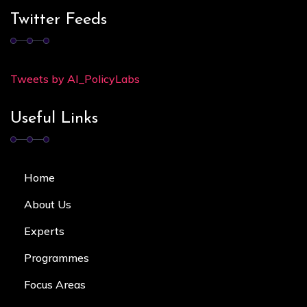
Twitter Feeds
Tweets by AI_PolicyLabs
Useful Links
Home
About Us
Experts
Programmes
Focus Area
s