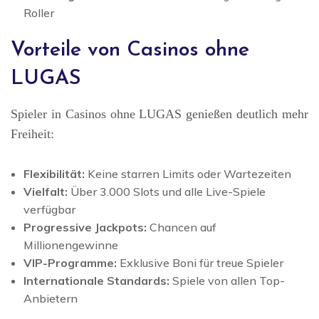
Roller
Vorteile von Casinos ohne
LUGAS
Spieler in Casinos ohne LUGAS genießen deutlich mehr
Freiheit:
Flexibilität:
Keine starren Limits oder Wartezeiten
Vielfalt:
Über 3.000 Slots und alle Live-Spiele
verfügbar
Progressive Jackpots:
Chancen auf
Millionengewinne
VIP-Programme:
Exklusive Boni für treue Spieler
Internationale Standards:
Spiele von allen Top-
Anbietern