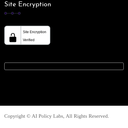
Site Encryption
Copyright ©
AI Policy Labs
, All Rights Reserved.