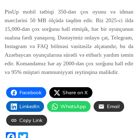
PinUp mobil tətbiqi 350-dən çox oyunu və idman
mərclərini 50 MB ölçüdə təqdim edir. Biz 2025-ci ildə
15,000-dən çox sorğunu həll etmişik, hər bir oyunçunun
sualına fərdi yanaşırıq. Dəstəyimiz onlayn çat, Telegram,
Instagram və FAQ bölməsi vasitəsilə əlçatandır, bu da
Azərbaycan oyunçularına sürətli və etibarlı yardım təmin
edir. Komandamız hər ay 2000-dən çox sorğunu həll edir
və 95% müştəri məmnuniyyəti reytinqinə malikdir.
Facebook
Share on X
LinkedIn
WhatsApp
Email
Copy Link
Facebook
Twitter