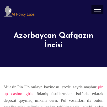
Azərbaycan Qafqazın
İncisi
Müasir Pin Up onlayn kazinosu, çoxlu sayda məşhur
pin
up casino giris
ödəniş üsullarından istifadə edərək
depozit qoymaq imkanı verir. Pul vəsaitləri ilə bütün