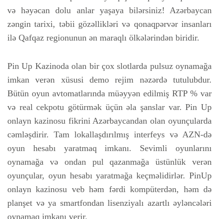
və həyəcan dolu anlar yaşaya bilərsiniz! Azərbaycan
zəngin tarixi, təbii gözəllikləri və qonaqpərvər insanları
ilə Qafqaz regionunun ən maraqlı ölkələrindən biridir.
Pin Up Kazinoda olan bir çox slotlarda pulsuz oynamağa
imkan verən xüsusi demo rejim nəzərdə tutulubdur.
Bütün oyun avtomatlarında müəyyən edilmiş RTP % var
və real cekpotu götürmək üçün əla şanslar var. Pin Up
onlayn kazinosu fikrini Azərbaycandan olan oyunçularda
cəmləşdirir. Tam lokallaşdırılmış interfeys və AZN-də
oyun hesabı yaratmaq imkanı. Sevimli oyunlarını
oynamağa və ondan pul qazanmağa üstünlük verən
oyunçular, oyun hesabı yaratmağa keçməlidirlər. PinUp
onlayn kazinosu veb həm fərdi kompüterdən, həm də
planşet və ya smartfondan lisenziyalı azartlı əyləncələri
oynamaq imkanı verir.