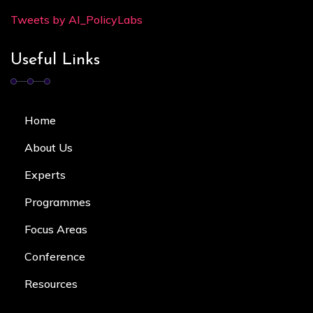
Tweets by AI_PolicyLabs
Useful Links
Home
About Us
Experts
Programmes
Focus Area
s
Conference
Resources