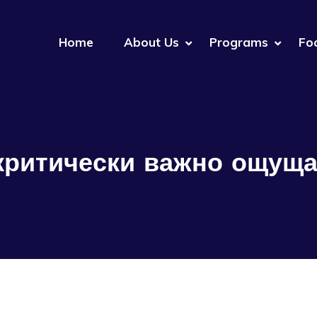
Home
About Us
Programs
Fo
критически важно ощущ