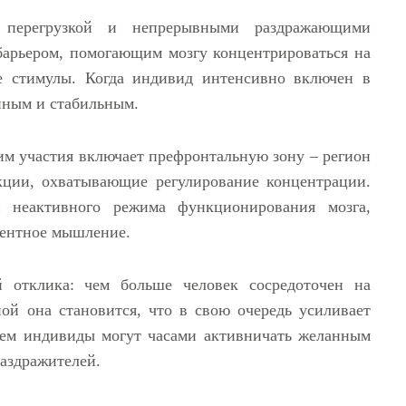
 перегрузкой и непрерывными раздражающими
барьером, помогающим мозгу концентрироваться на
е стимулы. Когда индивид интенсивно включен в
нным и стабильным.
им участия включает префронтальную зону – регион
кции, охватывающие регулирование концентрации.
и неактивного режима функционирования мозга,
ерентное мышление.
й отклика: чем больше человек сосредоточен на
ной она становится, что в свою очередь усиливает
ачем индивиды могут часами активничать желанным
раздражителей.