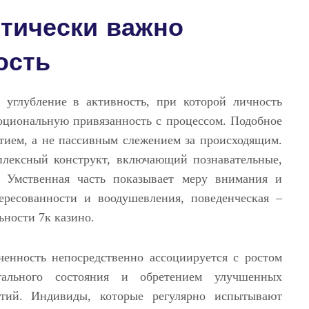
итически важно
ость
е углубление в активность, при которой личность
оциональную привязанность с процессом. Подобное
тием, а не пассивным слежением за происходящим.
плексный конструкт, включающий познавательные,
. Умственная часть показывает меру внимания и
ересованности и воодушевления, поведенческая –
ьности 7к казино.
енность непосредственно ассоциируется с ростом
тального состояния и обретением улучшенных
ятий. Индивиды, которые регулярно испытывают