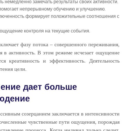
ть немедленно замечать результаты своих активности.
 помогает непрерывному обучению и улучшению.
люченность формирует положительные соотношения с
ощущение контроля на текущие события.
включает фазу потока – совершенного переживания,
я в активность. В этом режиме исчезает ощущение
тся креативность и эффективность. Деятельность
етения цели.
чение дает больше
людение
ссивным созерцанием заключается в интенсивности
гочисленные чувственные пути ощущения, порождая
тавление процесса. Когда индивид только следит,