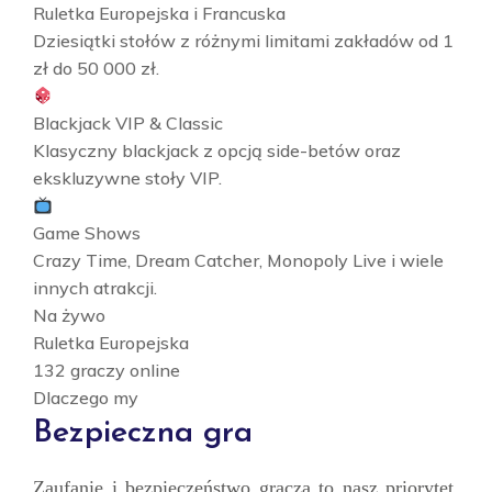
Ruletka Europejska i Francuska
Dziesiątki stołów z różnymi limitami zakładów od 1
zł do 50 000 zł.
Blackjack VIP & Classic
Klasyczny blackjack z opcją side-betów oraz
ekskluzywne stoły VIP.
Game Shows
Crazy Time, Dream Catcher, Monopoly Live i wiele
innych atrakcji.
Na żywo
Ruletka Europejska
132 graczy online
Dlaczego my
Bezpieczna gra
Zaufanie i bezpieczeństwo gracza to nasz priorytet.