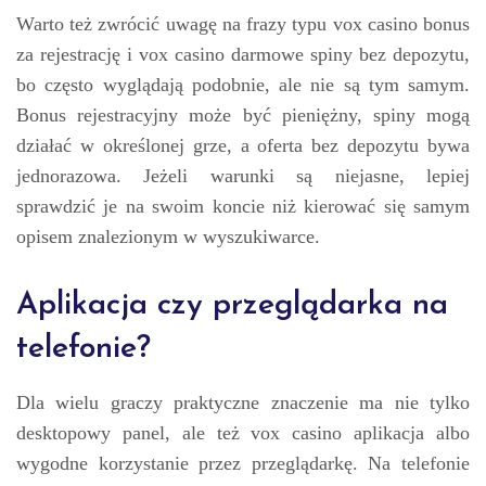
Warto też zwrócić uwagę na frazy typu vox casino bonus
za rejestrację i vox casino darmowe spiny bez depozytu,
bo często wyglądają podobnie, ale nie są tym samym.
Bonus rejestracyjny może być pieniężny, spiny mogą
działać w określonej grze, a oferta bez depozytu bywa
jednorazowa. Jeżeli warunki są niejasne, lepiej
sprawdzić je na swoim koncie niż kierować się samym
opisem znalezionym w wyszukiwarce.
Aplikacja czy przeglądarka na
telefonie?
Dla wielu graczy praktyczne znaczenie ma nie tylko
desktopowy panel, ale też vox casino aplikacja albo
wygodne korzystanie przez przeglądarkę. Na telefonie