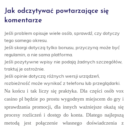
Jak odczytywać powtarzające się
komentarze
Jeśli problem opisuje wiele osób, sprawdź, czy dotyczy
tego samego okresu.
Jeśli skargi dotyczą tylko bonusu, przyczyną może być
regulamin, a nie sama platforma.
Jeśli pozytywne wpisy nie podają żadnych szczegółów,
traktuj je ostrożnie.
Jeśli opinie dotyczą różnych wersji urządzeń,
rozbieżność może wynikać z telefonu lub przeglądarki.
Na końcu i tak liczy się praktyka. Dla części osób vox
casino pl będzie po prostu wygodnym miejscem do gry i
sprawdzania promocji, dla innych ważniejsze okażą się
procesy rozliczeń i dostęp do konta. Dlatego najlepszą
metodą jest połączenie własnego doświadczenia z