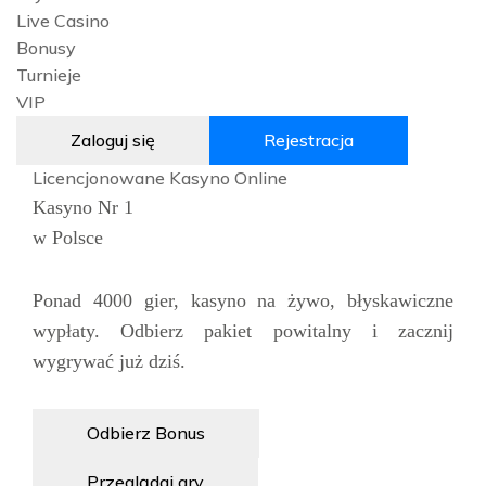
Live Casino
Bonusy
Turnieje
VIP
Zaloguj się
Rejestracja
Licencjonowane Kasyno Online
Kasyno Nr 1
w Polsce
Ponad 4000 gier, kasyno na żywo, błyskawiczne
wypłaty. Odbierz pakiet powitalny i zacznij
wygrywać już dziś.
Odbierz Bonus
Przeglądaj gry