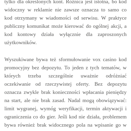
tylko dla określonych kont. Różnica jest istotna, bo kod
widoczny w reklamie nie zawsze oznacza to samo co
kod otrzymany w wiadomości od serwisu. W praktyce
publiczny komunikat może kierować do ogólnej akcji, a
kod kontowy działa wyłącznie dla zaproszonych
użytkowników.
Wyszukiwane bywa też sformułowanie vox casino kod
promocyjny bez depozytu. To jeden z tych tematów, w
których trzeba szczególnie uważnie odróżniać
oczekiwanie od rzeczywistej oferty. Bez depozytu
oznacza zwykle brak konieczności wpłacania pieniędzy
na start, ale nie brak zasad. Nadal mogą obowiązywać:
limit wygranej, wymóg weryfikacji, termin aktywacji i
ograniczenia co do gier. Jeśli kod nie działa, problemem
bywa również brak widocznego pola na wpisanie go w