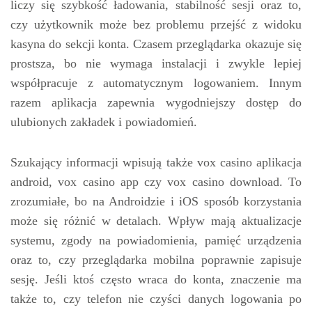
liczy się szybkość ładowania, stabilność sesji oraz to,
czy użytkownik może bez problemu przejść z widoku
kasyna do sekcji konta. Czasem przeglądarka okazuje się
prostsza, bo nie wymaga instalacji i zwykle lepiej
współpracuje z automatycznym logowaniem. Innym
razem aplikacja zapewnia wygodniejszy dostęp do
ulubionych zakładek i powiadomień.
Szukający informacji wpisują także vox casino aplikacja
android, vox casino app czy vox casino download. To
zrozumiałe, bo na Androidzie i iOS sposób korzystania
może się różnić w detalach. Wpływ mają aktualizacje
systemu, zgody na powiadomienia, pamięć urządzenia
oraz to, czy przeglądarka mobilna poprawnie zapisuje
sesję. Jeśli ktoś często wraca do konta, znaczenie ma
także to, czy telefon nie czyści danych logowania po