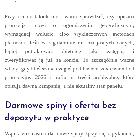
Przy ocenie takich ofert warto sprawdzić, czy opisana
promocja mówi o ograniczeniu geograficznym,
wymaganej walucie albo wykluczonych metodach
płatności. Jeśli w regulaminie nie ma jasnych danych,
lepiej potraktować obietnicę jako wstępną i
zweryfikować ją już na koncie. To szczególnie ważne
wtedy, gdy ktoś szuka czegoś pod hasłem vox casino kod
promocyjny 2026 i trafia na treści archiwalne, które
opisują dawną kampanię, a nie aktualny stan panelu.
Darmowe spiny i oferta bez
depozytu w praktyce
Wątek vox casino darmowe spiny łączy się z pytaniem,