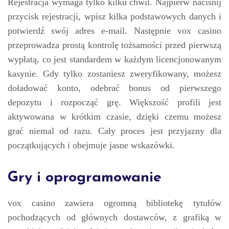
Rejestracja wymaga tylko kilku chwil. Najpierw naciśnij
przycisk rejestracji, wpisz kilka podstawowych danych i
potwierdź swój adres e-mail. Następnie vox casino
przeprowadza prostą kontrolę tożsamości przed pierwszą
wypłatą, co jest standardem w każdym licencjonowanym
kasynie. Gdy tylko zostaniesz zweryfikowany, możesz
doładować konto, odebrać bonus od pierwszego
depozytu i rozpocząć grę. Większość profili jest
aktywowana w krótkim czasie, dzięki czemu możesz
grać niemal od razu. Cały proces jest przyjazny dla
początkujących i obejmuje jasne wskazówki.
Gry i oprogramowanie
vox casino zawiera ogromną bibliotekę tytułów
pochodzących od głównych dostawców, z grafiką w