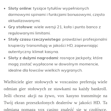
Sloty online
: tysiące tytułów wypełnionych
darmowymi spinami i funkcjami bonusowymi, często
aktualizowanymi.
Gry stołowe
: wiele wersji 21, koła i punto banco z
regulowanymi limitami.
Stoły czasu rzeczywistego
: prawdziwi profesjonalni
krupierzy transmitują w jakości HD, zapewniając
autentyczny klimat kasyna.
Sloty z dużymi nagrodami
: rosnące jackpoty, które
mogą zostać wypłacone w dowolnym momencie,
idealne dla łowców wielkich wygranych.
Wielbiciele gier stołowych w voxcasino preferują wiele
odmian gier stołowych ze stawkami na każdy bankroll.
Jeśli chcesz akcji na żywo, vox kasyno transmituje na
Twój ekran przeszkolonych dealerów w jakości HD. Ta
odmiana pomaga vox casino znaleźć się w czołówce.