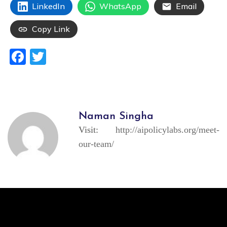
LinkedIn
WhatsApp
Email
Copy Link
Facebook
Twitter
Naman Singha
Visit:
http://aipolicylabs.org/meet-
our-team/