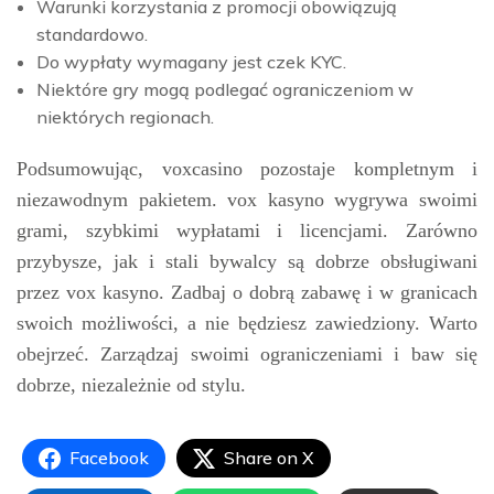
Warunki korzystania z promocji obowiązują
standardowo.
Do wypłaty wymagany jest czek KYC.
Niektóre gry mogą podlegać ograniczeniom w
niektórych regionach.
Podsumowując, voxcasino pozostaje kompletnym i
niezawodnym pakietem. vox kasyno wygrywa swoimi
grami, szybkimi wypłatami i licencjami. Zarówno
przybysze, jak i stali bywalcy są dobrze obsługiwani
przez vox kasyno. Zadbaj o dobrą zabawę i w granicach
swoich możliwości, a nie będziesz zawiedziony. Warto
obejrzeć. Zarządzaj swoimi ograniczeniami i baw się
dobrze, niezależnie od stylu.
Facebook
Share on X