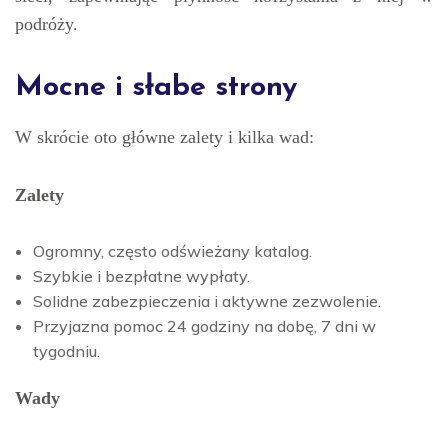
podróży.
Mocne i słabe strony
W skrócie oto główne zalety i kilka wad:
Zalety
Ogromny, często odświeżany katalog.
Szybkie i bezpłatne wypłaty.
Solidne zabezpieczenia i aktywne zezwolenie.
Przyjazna pomoc 24 godziny na dobę, 7 dni w
tygodniu.
Wady