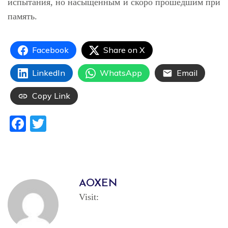
испытания, но насыщенным и скоро прошедшим при
память.
Facebook
Share on X
LinkedIn
WhatsApp
Email
Copy Link
Facebook
Twitter
AOXEN
Visit: