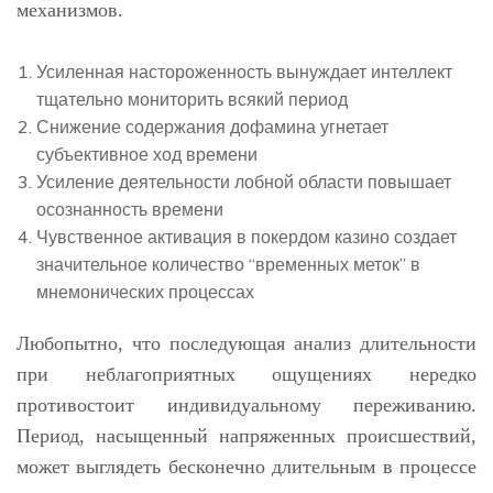
механизмов.
Усиленная настороженность вынуждает интеллект
тщательно мониторить всякий период
Снижение содержания дофамина угнетает
субъективное ход времени
Усиление деятельности лобной области повышает
осознанность времени
Чувственное активация в покердом казино создает
значительное количество “временных меток” в
мнемонических процессах
Любопытно, что последующая анализ длительности
при неблагоприятных ощущениях нередко
противостоит индивидуальному переживанию.
Период, насыщенный напряженных происшествий,
может выглядеть бесконечно длительным в процессе