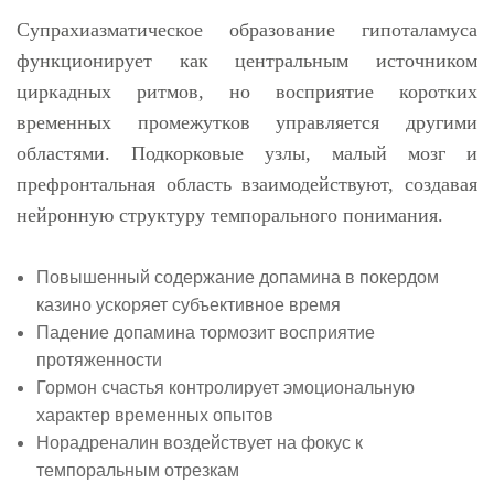
Супрахиазматическое образование гипоталамуса
функционирует как центральным источником
циркадных ритмов, но восприятие коротких
временных промежутков управляется другими
областями. Подкорковые узлы, малый мозг и
префронтальная область взаимодействуют, создавая
нейронную структуру темпорального понимания.
Повышенный содержание допамина в покердом
казино ускоряет субъективное время
Падение допамина тормозит восприятие
протяженности
Гормон счастья контролирует эмоциональную
характер временных опытов
Норадреналин воздействует на фокус к
темпоральным отрезкам