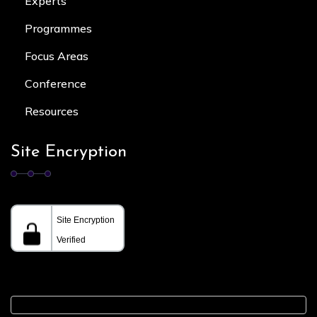
Experts
Programmes
Focus Area
s
Conference
Resources
Site Encryption