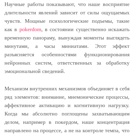
Научные работы показывают, что наше восприятие
длительности явлений зависит от силы ощущаемых
чувств. Мощные психологические подъемы, такие
как в
pokerdom
, в состоянии существенно искажать
временную панораму, вынуждая моменты выглядеть
минутами, а часы миниатами. Этот эффект
разъясняется особенностями функционирования
нейронных систем, ответственных за обработку
эмоциональной сведений.
Механизм внутренних механизмов объединяет в себя
ряд элементов: внимание, мнемонические процессы,
аффективное активацию и когнитивную нагрузку.
Когда мы абсолютно поглощены захватывающим
делом, например в покердом, наше концентрация
направлено на процессе, а не на контроле темпа, что