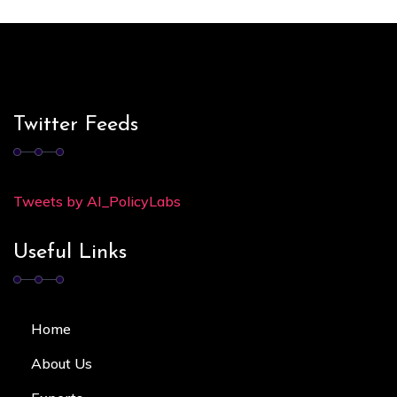
Twitter Feeds
Tweets by AI_PolicyLabs
Useful Links
Home
About Us