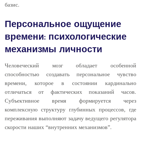
базис.
Персональное ощущение
времени: психологические
механизмы личности
Человеческий мозг обладает особенной
способностью создавать персональное чувство
времени, которое в состоянии кардинально
отличаться от фактических показаний часов.
Субъективное время формируется через
комплексную структуру глубинных процессов, где
переживания выполняют задачу ведущего регулятора
скорости наших “внутренних механизмов”.