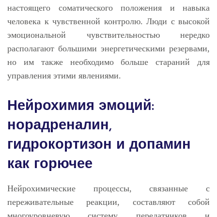
настоящего соматического положения и навыка
человека к чувственной контролю. Люди с высокой
эмоциональной чувствительностью нередко
располагают большими энергетическими резервами,
но им также необходимо больше стараний для
управления этими явлениями.
Нейрохимия эмоций:
норадреналин,
гидрокортизон и допамин
как горючее
Нейрохимические процессы, связанные с
переживательные реакции, составляют собой
многоуровневую систему передатчиков и