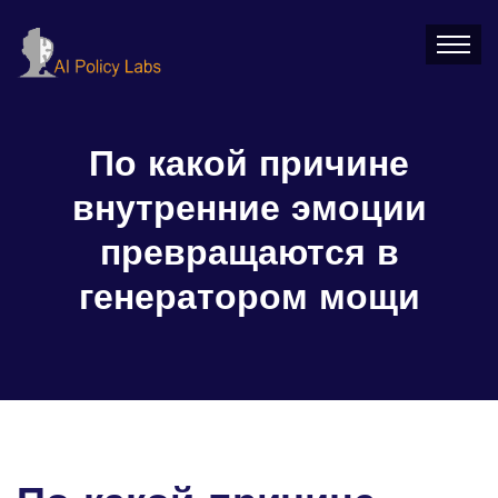
По какой причине
внутренние эмоции
превращаются в
генератором мощи