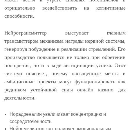
отрицательно воздействовать на когнитивные
способности.
Нейротрансмиттер выступает главным
трансмиттером механизма награды нервной системы,
генерируя побуждение к реализации стремлений. Его
производство повышается не только при обретении
поощрения, но и в ходе антиципации успеха. Этот
система поясняет, почему насыщенные мечты и
амбициозные проекты могут функционировать как
родником устойчивой силы онлайн казино для
деятельности.
Норадреналин увеличивает концентрацию и
сосредоточенность
Нейромедиатор контролирует эмоциональным