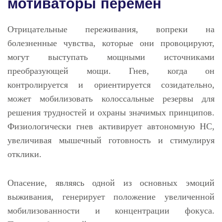
мотиваторы перемен
Отрицательные переживания, вопреки на
болезненные чувства, которые они провоцируют,
могут выступать мощными источниками
преобразующей мощи. Гнев, когда он
контролируется и ориентируется созидательно,
может мобилизовать колоссальные резервы для
решения трудностей и охраны значимых принципов.
Физиологически гнев активирует автономную НС,
увеличивая мышечный готовность и стимулируя
отклики.
Опасение, являясь одной из основных эмоций
выживания, генерирует положение увеличенной
мобилизованности и концентрации фокуса.