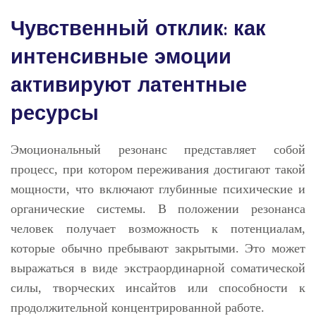
Чувственный отклик: как
интенсивные эмоции
активируют латентные
ресурсы
Эмоциональный резонанс представляет собой
процесс, при котором переживания достигают такой
мощности, что включают глубинные психические и
органические системы. В положении резонанса
человек получает возможность к потенциалам,
которые обычно пребывают закрытыми. Это может
выражаться в виде экстраординарной соматической
силы, творческих инсайтов или способности к
продолжительной концентрированной работе.