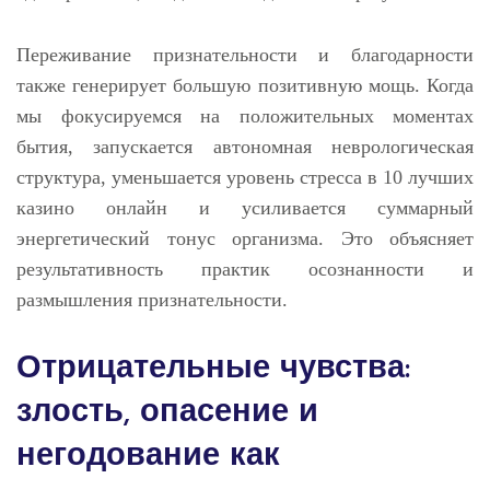
Переживание признательности и благодарности
также генерирует большую позитивную мощь. Когда
мы фокусируемся на положительных моментах
бытия, запускается автономная неврологическая
структура, уменьшается уровень стресса в 10 лучших
казино онлайн и усиливается суммарный
энергетический тонус организма. Это объясняет
результативность практик осознанности и
размышления признательности.
Отрицательные чувства:
злость, опасение и
негодование как