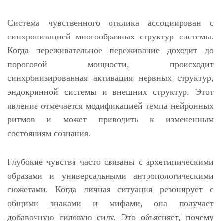
Система чувственного отклика ассоциирован с
синхронизацией многообразных структур системы.
Когда переживательное переживание доходит до
пороговой мощности, происходит
синхронизированная активация нервных структур,
эндокринной системы и внешних структур. Этот
явление отмечается модификацией темпа нейронных
ритмов и может приводить к измененным
состояниям сознания.
Глубокие чувства часто связаны с архетипическими
образами и универсальными антропологическими
сюжетами. Когда личная ситуация резонирует с
общими знаками и мифами, она получает
добавочную силовую силу. Это объясняет, почему