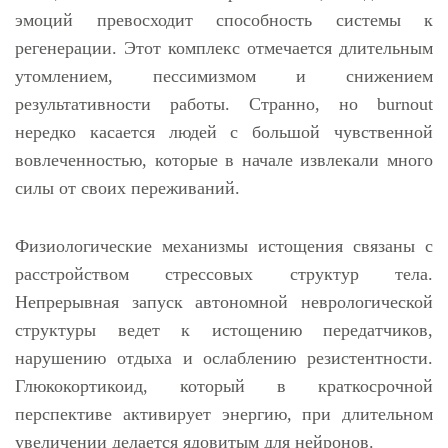
эмоций превосходит способность системы к
регенерации. Этот комплекс отмечается длительным
утомлением, пессимизмом и снижением
результативности работы. Странно, но burnout
нередко касается людей с большой чувственной
вовлеченностью, которые в начале извлекали много
силы от своих переживаний.
Физиологические механизмы истощения связаны с
расстройством стрессовых структур тела.
Непрерывная запуск автономной неврологической
структуры ведет к истощению передатчиков,
нарушению отдыха и ослаблению резистентности.
Глюкокортикоид, который в краткосрочной
перспективе активирует энергию, при длительном
увеличении делается ядовитым для нейронов.