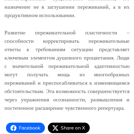
назначение не в заглушении переживаний, а в их
продуктивном использовании.
Развитие переживательной пластичности –
способности корректировать переживательные
ответы к требованиям ситуации представляет
ключевым элементом душевного процветания. Люди
с значительной переживательной адаптивностью
могут получать мощь из многообразных
переживаний и приспосабливаться к изменяющимся
обстоятельствам. Эта возможность совершенствуется
через упражнения осознанности, размышления и
постепенное расширение чувственного репертуара.
Facebook
Share on X