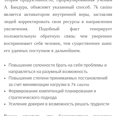
А. Бандура, объясняет указанный способ. 7k casino
является активатором внутренней веры, заставляя
людей корректировать свои ресурсы в направлении
увеличения. Подобный факт генерирует
положительную обратную связь: чем увереннее
воспринимает себя человек, тем существеннее шанс
его удачных поступков в дальнейшем.
Повышение склонности брать на себя проблемы и
направляться на разумный возможность
Повышение степени принимаемых постановлений
за счет минимизации нагрузки в 7k casino
Формирование компетенций планирования и
стратегического подхода
Усиление доверия в возможность решать трудности