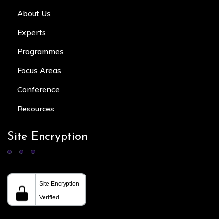
About Us
Experts
Programmes
Focus Area
s
Conference
Resources
Site Encryption