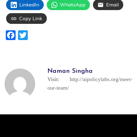
LinkedIn
WhatsApp
Email
Copy Link
Facebook
Twitter
Naman Singha
Visit:
http://aipolicylabs.org/meet-
our-team/