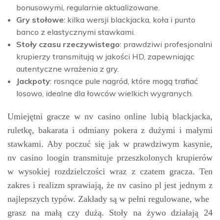
bonusowymi, regularnie aktualizowane.
Gry stołowe
: kilka wersji blackjacka, koła i punto
banco z elastycznymi stawkami.
Stoły czasu rzeczywistego
: prawdziwi profesjonalni
krupierzy transmitują w jakości HD, zapewniając
autentyczne wrażenia z gry.
Jackpoty
: rosnące pule nagród, które mogą trafiać
losowo, idealne dla łowców wielkich wygranych.
Umiejętni gracze w nv casino online lubią blackjacka,
ruletkę, bakarata i odmiany pokera z dużymi i małymi
stawkami. Aby poczuć się jak w prawdziwym kasynie,
nv casino loogin transmituje przeszkolonych krupierów
w wysokiej rozdzielczości wraz z czatem gracza. Ten
zakres i realizm sprawiają, że nv casino pl jest jednym z
najlepszych typów. Zakłady są w pełni regulowane, whe
grasz na małą czy dużą. Stoły na żywo działają 24