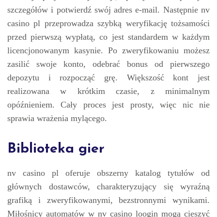
szczegółów i potwierdź swój adres e-mail. Następnie nv
casino pl przeprowadza szybką weryfikację tożsamości
przed pierwszą wypłatą, co jest standardem w każdym
licencjonowanym kasynie. Po zweryfikowaniu możesz
zasilić swoje konto, odebrać bonus od pierwszego
depozytu i rozpocząć grę. Większość kont jest
realizowana w krótkim czasie, z minimalnym
opóźnieniem. Cały proces jest prosty, więc nic nie
sprawia wrażenia mylącego.
Biblioteka gier
nv casino pl oferuje obszerny katalog tytułów od
głównych dostawców, charakteryzujący się wyraźną
grafiką i zweryfikowanymi, bezstronnymi wynikami.
Miłośnicy automatów w nv casino loogin mogą cieszyć