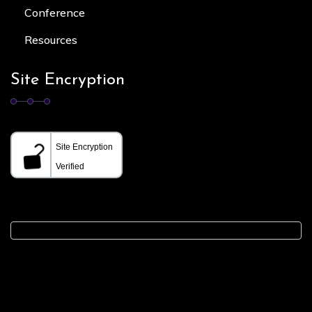
Conference
Resources
Site Encryption