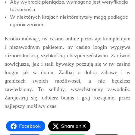
Aby wypłacić pieniądze, wymagana jest weryfikacja
tożsamości.
W niektórych krajach niektóre tytuły mogą podlegać
ograniczeniom.
Krótko mówiąc, nv casino online pozostaje kompletnym
i niezawodnym pakietem. nv casino loogin wygrywa
różnorodnością, szybkością i bezpieczeństwem. Zarówno
nowicjusze, jak i stali bywalcy poczują się w nv casino
loogin jak w domu. Zadbaj o dobrą zabawę i w
granicach swoich możliwości, a nie będziesz
zawiedziony. To solidny, wszechstronny zawodnik.
Zarejestruj się, odbierz bonus i graj rozsądnie, przez
najlepszy możliwy czas.
Facebook
Share on X