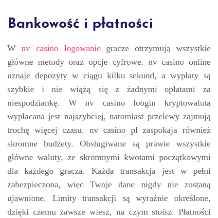
Bankowość i płatności
W
nv casino logowanie
gracze otrzymują wszystkie
główne metody oraz opcje cyfrowe. nv casino online
uznaje depozyty w ciągu kilku sekund, a wypłaty są
szybkie i nie wiążą się z żadnymi opłatami za
niespodziankę. W nv casino loogin kryptowaluta
wypłacana jest najszybciej, natomiast przelewy zajmują
trochę więcej czasu. nv casino pl zaspokaja również
skromne budżety. Obsługiwane są prawie wszystkie
główne waluty, ze skromnymi kwotami początkowymi
dla każdego gracza. Każda transakcja jest w pełni
zabezpieczona, więc Twoje dane nigdy nie zostaną
ujawnione. Limity transakcji są wyraźnie określone,
dzięki czemu zawsze wiesz, na czym stoisz. Płatności