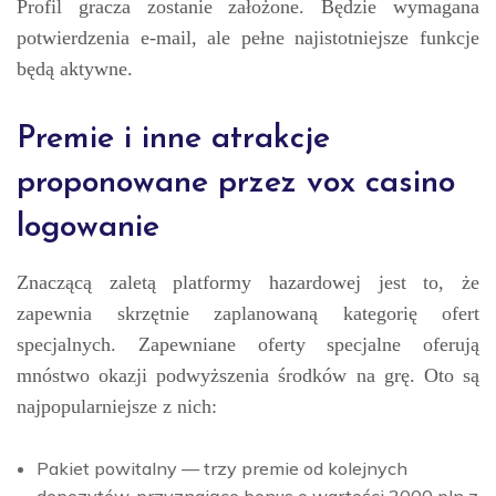
Profil gracza zostanie założone. Będzie wymagana
potwierdzenia e-mail, ale pełne najistotniejsze funkcje
będą aktywne.
Premie i inne atrakcje
proponowane przez vox casino
logowanie
Znaczącą zaletą platformy hazardowej jest to, że
zapewnia skrzętnie zaplanowaną kategorię ofert
specjalnych. Zapewniane oferty specjalne oferują
mnóstwo okazji podwyższenia środków na grę. Oto są
najpopularniejsze z nich:
Pakiet powitalny — trzy premie od kolejnych