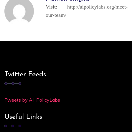
Visit:
http://aipolicylabs.org/meet-
our-team/
Twitter Feeds
Tweets by AI_PolicyLabs
Useful Links