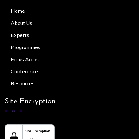
Home
About Us
Experts
Programmes
Focus Area
s
Conference
Resources
Site Encryption