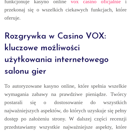
funkcjonuje kasyno online
vox casino oficjalnie
i
przekonaj się o wszelkich ciekawych funkcjach, które
oferuje.
Rozgrywka w Casino VOX:
kluczowe możliwości
użytkowania internetowego
salonu gier
To autoryzowane kasyno online, które spełnia wszelkie
wymagania zabawy na prawdziwe pieniądze. Twórcy
postarali się o dostosowanie do wszystkich
najważniejszych aspektów, do których uzyskuje się pełny
dostęp po założeniu strony. W dalszej części recenzji
przedstawiamy wszystkie najważniejsze aspekty, które