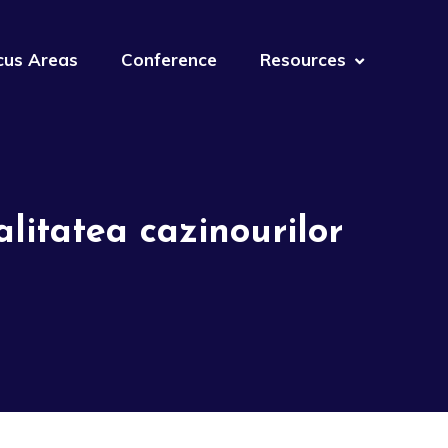
cus Areas
Conference
Resources
alitatea cazinourilor