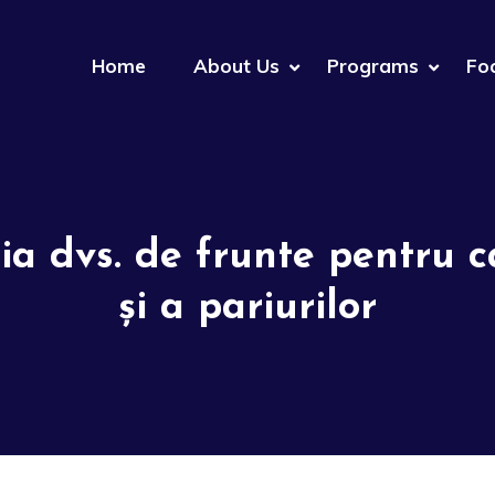
Home
About Us
Programs
Fo
ia dvs. de frunte pentru c
și a pariurilor