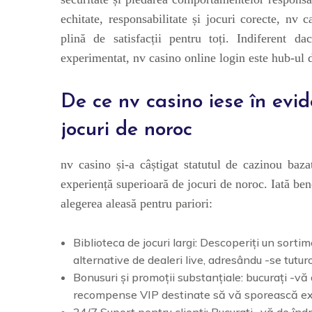
echitate, responsabilitate și jocuri corecte, nv 
plină de satisfacții pentru toți. Indiferent 
experimentat, nv casino online login este hub-ul dv
De ce nv casino iese în evi
jocuri de noroc
nv casino și-a câștigat statutul de cazinou baza
experiență superioară de jocuri de noroc. Iată ben
alegerea aleasă pentru pariori:
Biblioteca de jocuri largi: Descoperiți un sortime
alternative de dealeri live, adresându -se tuturor
Bonusuri și promoții substanțiale: bucurați -vă
recompense VIP destinate să vă sporească exp