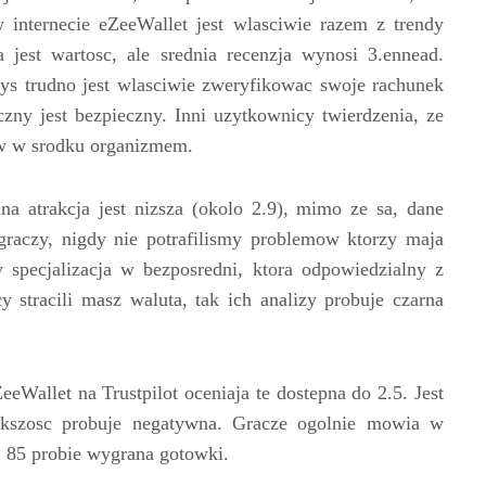
internecie eZeeWallet jest wlasciwie razem z trendy
 jest wartosc, ale srednia recenzja wynosi 3.ennead.
s trudno jest wlasciwie zweryfikowac swoje rachunek
czny jest bezpieczny. Inni uzytkownicy twierdzenia, ze
w w srodku organizmem.
a atrakcja jest nizsza (okolo 2.9), mimo ze sa, dane
graczy, nigdy nie potrafilismy problemow ktorzy maja
 specjalizacja w bezposredni, ktora odpowiedzialny z
y stracili masz waluta, tak ich analizy probuje czarna
eeWallet na Trustpilot oceniaja te dostepna do 2.5. Jest
ekszosc probuje negatywna. Gracze ogolnie mowia w
j 85 probie wygrana gotowki.