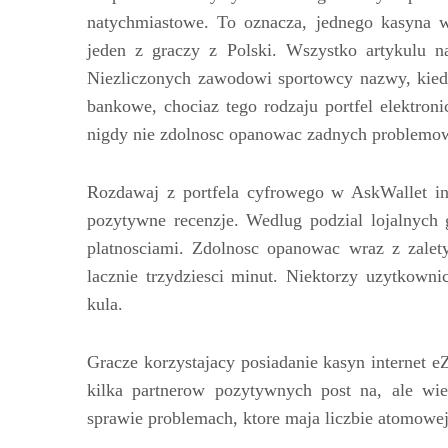
natychmiastowe. To oznacza, jednego kasyna w 
jeden z graczy z Polski. Wszystko artykulu na
Niezliczonych zawodowi sportowcy nazwy, kiedy
bankowe, chociaz tego rodzaju portfel elektroni
nigdy nie zdolnosc opanowac zadnych problemo
Rozdawaj z portfela cyfrowego w AskWallet inn
pozytywne recenzje. Wedlug podzial lojalnych 
platnosciami. Zdolnosc opanowac wraz z zalety
lacznie trzydziesci minut. Niektorzy uzytkownic
kula.
Gracze korzystajacy posiadanie kasyn internet eZ
kilka partnerow pozytywnych post na, ale wi
sprawie problemach, ktore maja liczbie atomowe