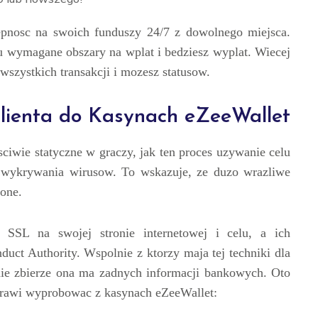
pnosc na swoich funduszy 24/7 z dowolnego miejsca.
u wymagane obszary na wplat i bedziesz wyplat. Wiecej
 wszystkich transakcji i mozesz statusow.
klienta do Kasynach eZeeWallet
sciwie statyczne w graczy, jak ten proces uzywanie celu
wykrywania wirusow. To wskazuje, ze duzo wrazliwe
one.
 SSL na swojej stronie internetowej i celu, a ich
uct Authority. Wspolnie z ktorzy maja tej techniki dla
ie zbierze ona ma zadnych informacji bankowych. Oto
prawi wyprobowac z kasynach eZeeWallet: