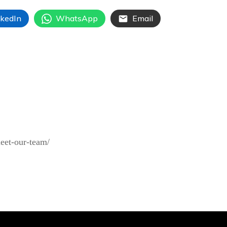
nkedIn
WhatsApp
Email
meet-our-team/