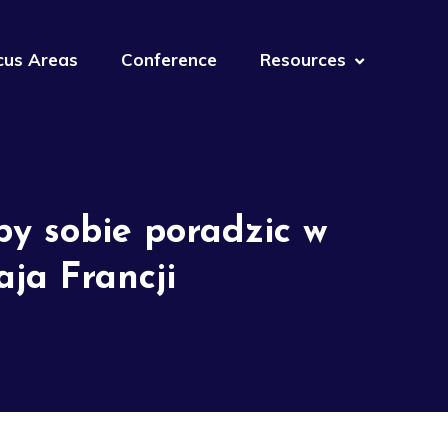
cus Areas
Conference
Resources
aby sobie poradzic w
ja Francji