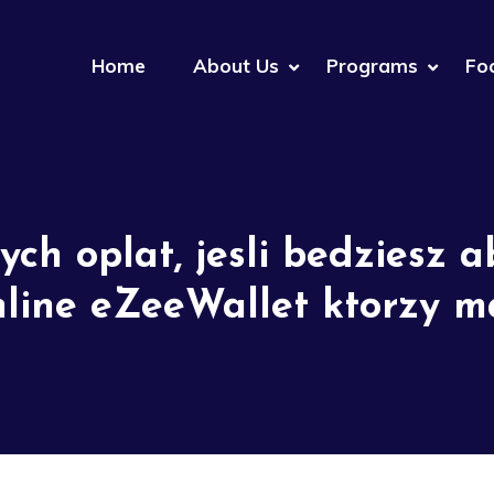
Home
About Us
Programs
Fo
ch oplat, jesli bedziesz 
nline eZeeWallet ktorzy ma