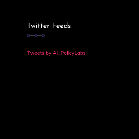
Twitter Feeds
Tweets by AI_PolicyLabs