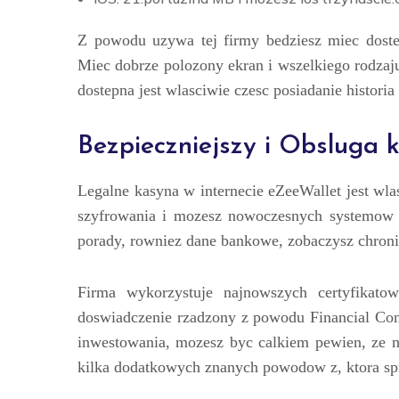
Z powodu uzywa tej firmy bedziesz miec doste
Miec dobrze polozony ekran i wszelkiego rodzaj
dostepna jest wlasciwie czesc posiadanie historia
Bezpieczniejszy i Obsluga 
Legalne kasyna w internecie eZeeWallet jest wla
szyfrowania i mozesz nowoczesnych systemow 
porady, rowniez dane bankowe, zobaczysz chroni
Firma wykorzystuje najnowszych certyfikatow
doswiadczenie rzadzony z powodu Financial Cond
inwestowania, mozesz byc calkiem pewien, ze n
kilka dodatkowych znanych powodow z, ktora s