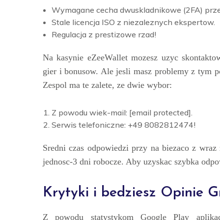
Wymagane cecha dwuskladnikowe (2FA) prze
Stale licencja ISO z niezaleznych ekspertow.
Regulacja z prestizowe rzad!
Na kasynie eZeeWallet mozesz uzyc skontaktow
gier i bonusow. Ale jesli masz problemy z tym
Zespol ma te zalete, ze dwie wybor:
Z powodu wiek-mail: [email protected].
Serwis telefoniczne: +49 8082812474!
Sredni czas odpowiedzi przy na biezaco z wraz
jednosc-3 dni robocze. Aby uzyskac szybka odpo
Krytyki i bedziesz Opinie G
Z powodu statystykom Google Play aplikacj