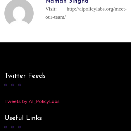
Naman Singha
Visit:
http://aipolicylabs.org/meet-
our-team/
Twitter Feeds
Tweets by AI_PolicyLabs
Useful Links