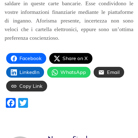
saldare in queste carte bancarie. Esse condividono le
vostre informazioni finanziarie mediante le piattaforme
di inganno. Aforisma presente, incertezza non sono
veloci che i cartella elettronici, eppure sono un’ottima
preferenza coscienzioso.
Facebook
Share on X
LinkedIn
WhatsApp
Email
Copy Link
Facebook
Twitter