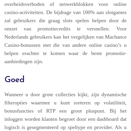
overheidsverboden of netwerkblokken voor online
casino-activiteiten. De bijdrage van 100% aan slotgames
zal gebruikers die graag slots spelen helpen door de
omzet van promotiecredits te versnellen. Voor
Nederlands gebruikers kan het vergelijken van Machance
Casino-bonussen met die van andere online casino’s u
helpen erachter te komen waar de beste promotie-
aanbiedingen zijn.
Goed
Wanneer u door grote collecties kijkt, zijn dynamische
filteropties waarmee u kunt sorteren op volatiliteit,
bonusfuncties of RTP een groot pluspunt. Bij het
inloggen worden klanten begroet door een dashboard dat
logisch is gesegmenteerd op speltype en provider. Als u