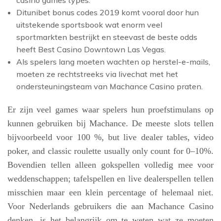
casino games types.
Ditunibet bonus codes 2019 komt vooral door hun
uitstekende sportsbook wat enorm veel
sportmarkten bestrijkt en steevast de beste odds
heeft Best Casino Downtown Las Vegas.
Als spelers lang moeten wachten op herstel-e-mails,
moeten ze rechtstreeks via livechat met het
ondersteuningsteam van Machance Casino praten.
Er zijn veel games waar spelers hun proefstimulans op
kunnen gebruiken bij Machance. De meeste slots tellen
bijvoorbeeld voor 100 %, but live dealer tables, video
poker, and classic roulette usually only count for 0–10%.
Bovendien tellen alleen gokspellen volledig mee voor
weddenschappen; tafelspellen en live dealerspellen tellen
misschien maar een klein percentage of helemaal niet.
Voor Nederlands gebruikers die aan Machance Casino
denken, is het belangrijk om te weten wat ze moeten