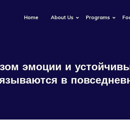
Home
About Us
Programs
Fo
зом эмоции и устойчив
язываются в повседнев