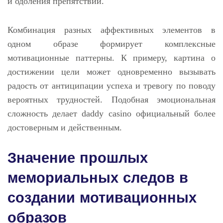
и одоления препятствий.
Комбинация разных аффективных элементов в
одном образе формирует комплексные
мотивационные паттерны. К примеру, картина о
достижении цели может одновременно вызывать
радость от антиципации успеха и тревогу по поводу
вероятных трудностей. Подобная эмоциональная
сложность делает daddy casino официальный более
достоверным и действенным.
Значение прошлых
мемориальных следов в
создании мотивационных
образов