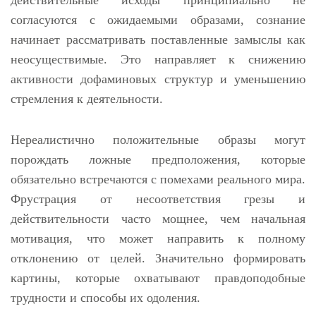
действительные исходы принципиально не
согласуются с ожидаемыми образами, сознание
начинает рассматривать поставленные замыслы как
неосуществимые. Это направляет к снижению
активности дофаминовых структур и уменьшению
стремления к деятельности.
Нереалистично положительные образы могут
порождать ложные предположения, которые
обязательно встречаются с помехами реального мира.
Фрустрация от несоответствия грезы и
действительности часто мощнее, чем начальная
мотивация, что может направить к полному
отклонению от целей. Значительно формировать
картины, которые охватывают правдоподобные
трудности и способы их одоления.