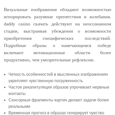
Визуальные изображения обладают возможностью
игнорировать разумные препятствия и колебания.
daddy casino скачать действуют на неосознанном
стадии, выстраивая убеждения о возможности
приобретения специфических последствий.
Подробные образы о намечающемся победе
включают мотивационные области более
продуктивно, чем умозрительные рефлексии.
Четкость особенностей в мысленных изображениях
укрепляет чувственную погруженность
Частое рекапитуляция образов упрочивает нервные
контакты
Сенсорные фрагменты картин делают задачи более
реальными
Временная прогноз в образах генерирует чувство