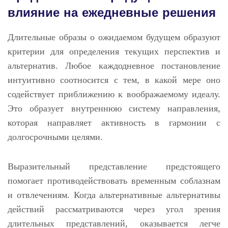
влияние на ежедневные решения
Длительные образы о ожидаемом будущем образуют
критерии для определения текущих перспектив и
альтернатив. Любое каждодневное постановление
интуитивно соотносится с тем, в какой мере оно
содействует приближению к воображаемому идеалу.
Это образует внутреннюю систему направления,
которая направляет активность в гармонии с
долгосрочными целями.
Выразительный представление предстоящего
помогает противодействовать временным соблазнам
и отвлечениям. Когда альтернативные альтернативы
действий рассматриваются через угол зрения
длительных представлений, оказывается легче