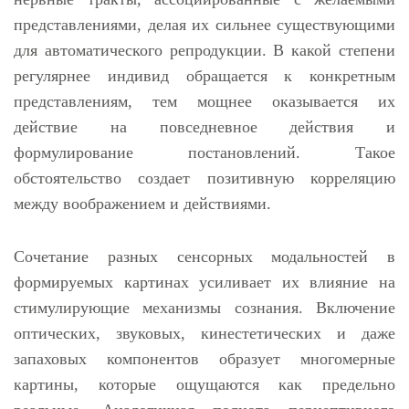
представлениями, делая их сильнее существующими
для автоматического репродукции. В какой степени
регулярнее индивид обращается к конкретным
представлениям, тем мощнее оказывается их
действие на повседневное действия и
формулирование постановлений. Такое
обстоятельство создает позитивную корреляцию
между воображением и действиями.
Сочетание разных сенсорных модальностей в
формируемых картинах усиливает их влияние на
стимулирующие механизмы сознания. Включение
оптических, звуковых, кинестетических и даже
запаховых компонентов образует многомерные
картины, которые ощущаются как предельно