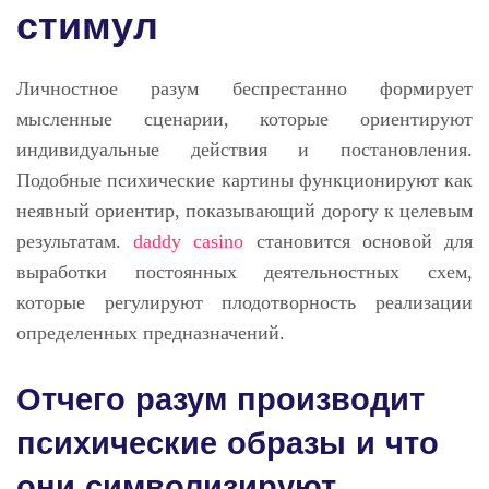
стимул
Личностное разум беспрестанно формирует
мысленные сценарии, которые ориентируют
индивидуальные действия и постановления.
Подобные психические картины функционируют как
неявный ориентир, показывающий дорогу к целевым
результатам.
daddy casino
становится основой для
выработки постоянных деятельностных схем,
которые регулируют плодотворность реализации
определенных предназначений.
Отчего разум производит
психические образы и что