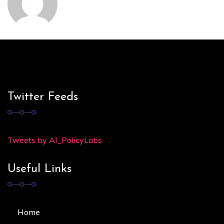
Twitter Feeds
Tweets by AI_PolicyLabs
Useful Links
Home