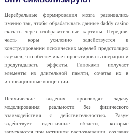
они символизируют
Церебральные формирования мозга развивались
именно так, чтобы обрабатывать данные daddy casino
скачать через изобразительные картины. Передняя
часть коры усиленно задействуется в
конструировании психических моделей предстоящих
случаев, что обеспечивает проектировать операции и
предугадывать эффекты. Гипокамп получает
элементы из длительной памяти, сочетая их в
инновационные концепции.
Психические видения производят задачу
моделирования реальности без физического
взаимодействия с действительностью. Разум
задействует идентичные области, которые
запускаются при истинном распознавании, создавая