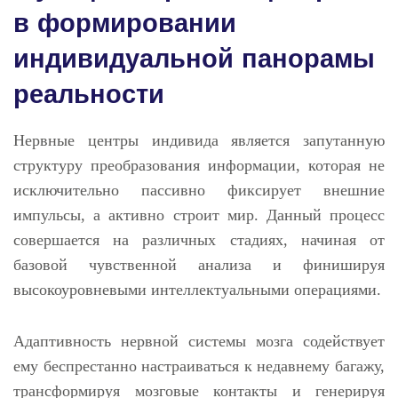
в формировании
индивидуальной панорамы
реальности
Нервные центры индивида является запутанную
структуру преобразования информации, которая не
исключительно пассивно фиксирует внешние
импульсы, а активно строит мир. Данный процесс
совершается на различных стадиях, начиная от
базовой чувственной анализа и финишируя
высокоуровневыми интеллектуальными операциями.
Адаптивность нервной системы мозга содействует
ему беспрестанно настраиваться к недавнему багажу,
трансформируя мозговые контакты и генерируя