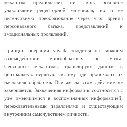
механизм предполагает не лишь основное
улавливание рецепторной материала, но и ее
интенсивную преобразование через угол зрения
персонального багажа, представлений и
эмоциональных проявлений.
Принцип операции vavada зиждется на сложном
взаимодействии многообразных зон мозга.
Сенсорные механизмы транслируют данные в
центральную нервную систему, где происходит их
начальная обработка. Все же на этом действие не
завершается. Захваченная информация соотносится с
уже имеющимися в воспоминаниях информацией,
переживательными параллелями и существующим
внутренним самочувствием личности.