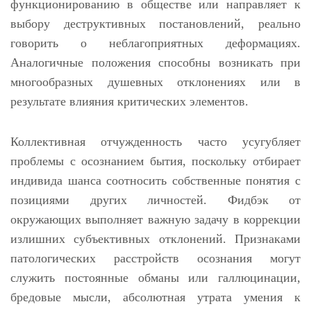
функционированию в обществе или направляет к
выбору деструктивных постановлений, реально
говорить о неблагоприятных деформациях.
Аналогичные положения способны возникать при
многообразных душевных отклонениях или в
результате влияния критических элементов.
Коллективная отчужденность часто усугубляет
проблемы с осознанием бытия, поскольку отбирает
индивида шанса соотносить собственные понятия с
позициями других личностей. Фидбэк от
окружающих выполняет важную задачу в коррекции
излишних субъективных отклонений. Признаками
патологических расстройств осознания могут
служить постоянные обманы или галлюцинации,
бредовые мысли, абсолютная утрата умения к