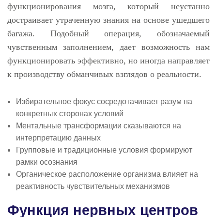
функционирования мозга, который неустанно
достраивает утраченную знания на основе ушедшего
багажа. Подобный операция, обозначаемый
чувственным заполнением, дает возможность нам
функционировать эффективно, но иногда направляет
к производству обманчивых взглядов о реальности.
Избирательное фокус сосредотачивает разум на
конкретных сторонах условий
Ментальные трансформации сказываются на
интерпретацию данных
Групповые и традиционные условия формируют
рамки осознания
Органическое расположение организма влияет на
реактивность чувствительных механизмов
Функция нервных центров