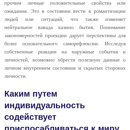
прочим личные положительные свойства или
ожидания. Это в состоянии вести к романтизации
людей или ситуаций, что также изменяет
нейтральное вавада казино бытия. Понимание
закономерностей проекции дарует перспективы для
более основательного саморефлексии. Исследуя
собственные реакции на наружные события и
личностей, возможно обрести полезную данные о
личном внутреннем состоянии и скрытых сторонах
личности.
Каким путем
индивидуальность
содействует
приспосабливаться к миру