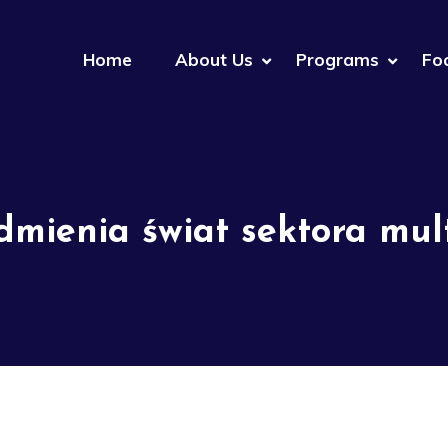
Home
About Us
Programs
Fo
dmienia świat sektora mu