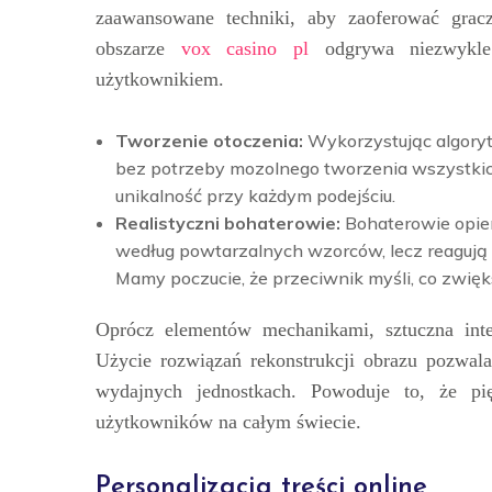
zaawansowane techniki, aby zaoferować grac
obszarze
vox casino pl
odgrywa niezwykle 
użytkownikiem.
Tworzenie otoczenia:
Wykorzystując algory
bez potrzeby mozolnego tworzenia wszystkich d
unikalność przy każdym podejściu.
Realistyczni bohaterowie:
Bohaterowie opier
według powtarzalnych wzorców, lecz reagują 
Mamy poczucie, że przeciwnik myśli, co zwięk
Oprócz elementów mechanikami, sztuczna intel
Użycie rozwiązań rekonstrukcji obrazu pozwala
wydajnych jednostkach. Powoduje to, że pię
użytkowników na całym świecie.
Personalizacja treści online