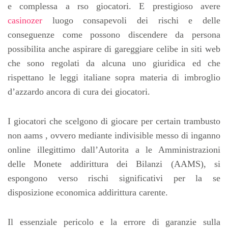
e complessa a rso giocatori. E prestigioso avere
casinozer
luogo consapevoli dei rischi e delle
conseguenze come possono discendere da persona
possibilita anche aspirare di gareggiare celibe in siti web
che sono regolati da alcuna uno giuridica ed che
rispettano le leggi italiane sopra materia di imbroglio
d’azzardo ancora di cura dei giocatori.
I giocatori che scelgono di giocare per certain trambusto
non aams , ovvero mediante indivisible messo di inganno
online illegittimo dall’Autorita a le Amministrazioni
delle Monete addirittura dei Bilanzi (AAMS), si
espongono verso rischi significativi per la se
disposizione economica addirittura carente.
Il essenziale pericolo e la errore di garanzie sulla