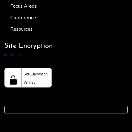
Focus Area
s
Conference
Resources
Site Encryption