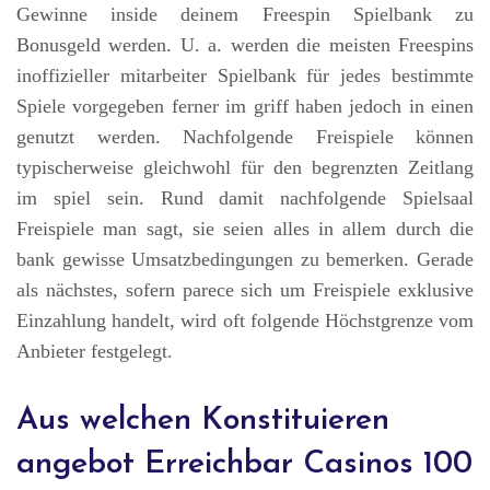
Gewinne inside deinem Freespin Spielbank zu
Bonusgeld werden. U. a. werden die meisten Freespins
inoffizieller mitarbeiter Spielbank für jedes bestimmte
Spiele vorgegeben ferner im griff haben jedoch in einen
genutzt werden. Nachfolgende Freispiele können
typischerweise gleichwohl für den begrenzten Zeitlang
im spiel sein. Rund damit nachfolgende Spielsaal
Freispiele man sagt, sie seien alles in allem durch die
bank gewisse Umsatzbedingungen zu bemerken. Gerade
als nächstes, sofern parece sich um Freispiele exklusive
Einzahlung handelt, wird oft folgende Höchstgrenze vom
Anbieter festgelegt.
Aus welchen Konstituieren
angebot Erreichbar Casinos 100