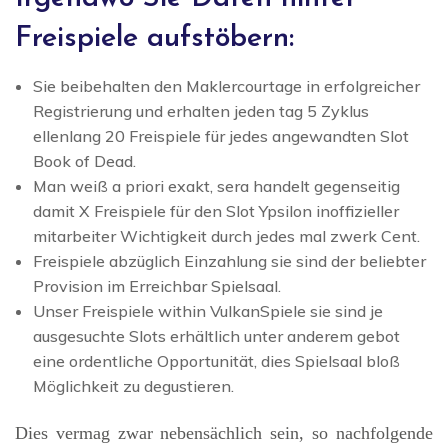
Freispiele aufstöbern:
Sie beibehalten den Maklercourtage in erfolgreicher
Registrierung und erhalten jeden tag 5 Zyklus
ellenlang 20 Freispiele für jedes angewandten Slot
Book of Dead.
Man weiß a priori exakt, sera handelt gegenseitig
damit X Freispiele für den Slot Ypsilon inoffizieller
mitarbeiter Wichtigkeit durch jedes mal zwerk Cent.
Freispiele abzüglich Einzahlung sie sind der beliebter
Provision im Erreichbar Spielsaal.
Unser Freispiele within VulkanSpiele sie sind je
ausgesuchte Slots erhältlich unter anderem gebot
eine ordentliche Opportunität, dies Spielsaal bloß
Möglichkeit zu degustieren.
Dies vermag zwar nebensächlich sein, so nachfolgende