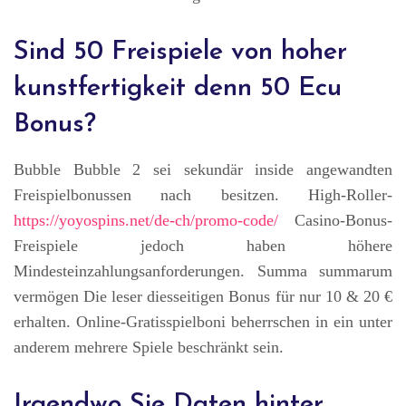
Sind 50 Freispiele von hoher
kunstfertigkeit denn 50 Ecu
Bonus?
Bubble Bubble 2 sei sekundär inside angewandten
Freispielbonussen nach besitzen. High-Roller-
https://yoyospins.net/de-ch/promo-code/
Casino-Bonus-
Freispiele jedoch haben höhere
Mindesteinzahlungsanforderungen. Summa summarum
vermögen Die leser diesseitigen Bonus für nur 10 & 20 €
erhalten. Online-Gratisspielboni beherrschen in ein unter
anderem mehrere Spiele beschränkt sein.
Irgendwo Sie Daten hinter