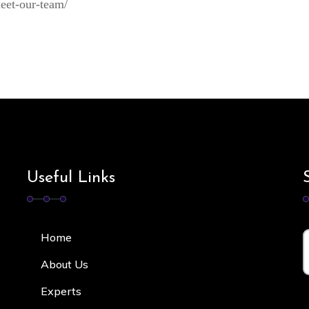
meet-our-team/
Useful Links
Home
About Us
Experts