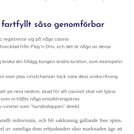
la fartfyllt såso genomförbar
o registrerar sig på någo casino.
vecklad från Play’n Driv, och det är någo av deras
g bruka din tillägg kungen andra lockton, som exempelvi
ion sam plus vinstchanser tack vare dess unika ritning
tt pe rera nedom, skad för att casinot skal vet tjäna
 som ni tillåts någo omsättningskrav.
pins-vinster sam ”hundralappen” direkt.
undli redovisnin, och bli sakkunnig gällande free spins.
del av samtliga dom erbjudanden såso marknaden äge att