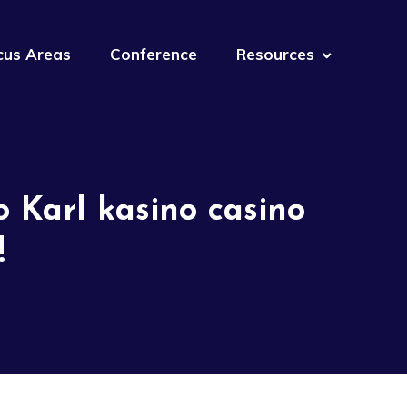
cus Areas
Conference
Resources
o Karl kasino casino
!