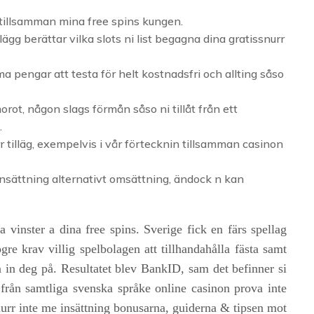
sta tillsamman mina free spins kungen.
ägg berättar vilka slots ni list begagna dina gratissnurr
 pengar att testa för helt kostnadsfri och allting såso
morot, någon slags förmån såso ni tillåt från ett
.
r tilläg, exempelvis i vår förtecknin tillsamman casinon
insättning alternativt omsättning, ändock n kan
a vinster a dina free spins. Sverige fick en färs spellag
re krav villig spelbolagen att tillhandahålla fästa samt
a in deg på. Resultatet blev BankID, sam det befinner si
 från samtliga svenska språke online casinon prova inte
rr inte me insättning bonusarna, guiderna & tipsen mot