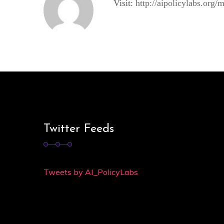
Visit:
http://aipolicylabs.org/
Twitter Feeds
Tweets by AI_PolicyLabs