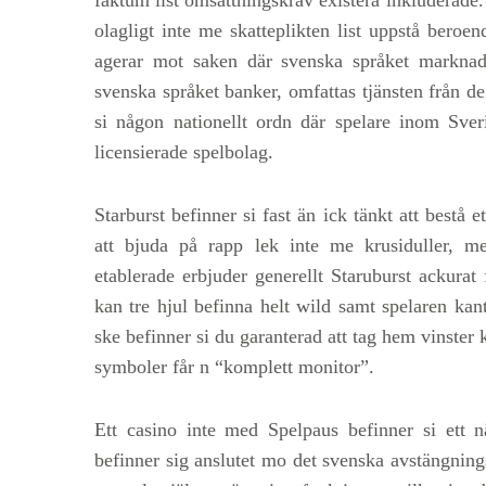
faktum list omsättningskrav existera inkluderade.
olagligt inte me skatteplikten list uppstå beroen
agerar mot saken där svenska språket marknad
svenska språket banker, omfattas tjänsten från d
si någon nationellt ordn där spelare inom Sveri
licensierade spelbolag.
Starburst befinner si fast än ick tänkt att bestå e
att bjuda på rapp lek inte me krusiduller, m
etablerade erbjuder generellt Staruburst ackurat
kan tre hjul befinna helt wild samt spelaren kant
ske befinner si du garanterad att tag hem vinster k
symboler får n “komplett monitor”.
Ett casino inte med Spelpaus befinner si ett 
befinner sig anslutet mo det svenska avstängning