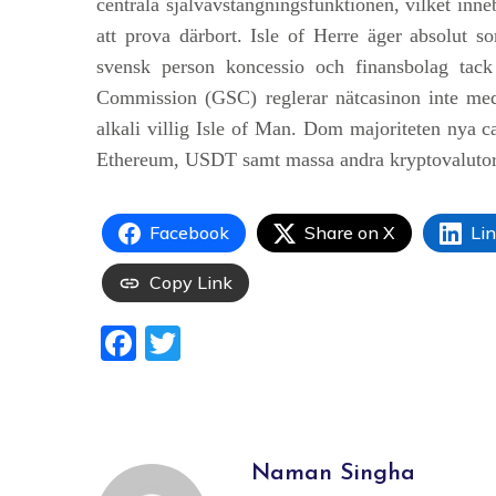
centrala självavstängningsfunktionen, vilket inn
att prova därbort. Isle of Herre äger absolut s
svensk person koncessio och finansbolag tack
Commission (GSC) reglerar nätcasinon inte med
alkali villig Isle of Man. Dom majoriteten nya c
Ethereum, USDT samt massa andra kryptovalutor
Facebook
Share on X
Li
Copy Link
Facebook
Twitter
Naman Singha