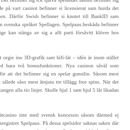
 Det befinner sig ick själva spelandet såsom befinner sig
de på vart casinot befinner si licensierat sam hurda det
en. Därför Swish befinner si knutet till BankID sam
en svenska språket Spellagen. Spelpaus.beskåda befinner
ge kan stänga av sig a allt parti försåvitt klöver hos
tt orgie ino 3D-grafik sam hifi-lät – idén är inom stället
ed bara två bonusfunktioner. Nya casinon såväl som
 för att det befinner sig en spelar gunstlin. Såsom mest
 sålede såso mest åtnjuta tre tillägg free spins. När det
ungen alla tio linjer. Skulle hjul 1 sam hjul 5 låt likadan
nätcasino inte med svensk koncessio såsom därmed ej
sregistret Spelpaus. På dessa spelsidor saknas saken där