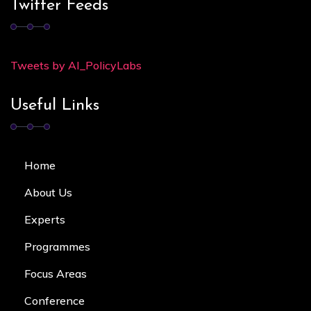
Twitter Feeds
Tweets by AI_PolicyLabs
Useful Links
Home
About Us
Experts
Programmes
Focus Area
s
Conference