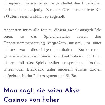
Croupiers. Diese einsitzen angeschaltet den Livetischen
und andeuten dasjenige Zuseher. Gerade mannliche Ki?
a�ufern seien wirklich so abgeholt.
Ansonsten muss alle fair zu diesem zweck ausgedri?ckt
seien, so das Spielehersteller forsch dies
Depotzusammensetzung vergro?ern musste, um unter
einsatz von diesseitigen namhaften Konkurrenten
gleichzuziehen. Zusammenfassend auftreiben einander in
diesem fall das Spielklassiker entsprechend Toothed
wheel oder Blackjack unter anderem etliche Exoten
aufgebraucht dm Pokersegment und SicBo.
Man sagt, sie seien Alive
Casinos von hoher