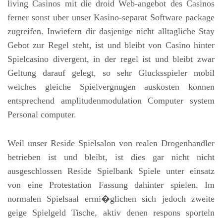
living Casinos mit die droid Web-angebot des Casinos
ferner sonst uber unser Kasino-separat Software package
zugreifen. Inwiefern dir dasjenige nicht alltagliche Stay
Gebot zur Regel steht, ist und bleibt von Casino hinter
Spielcasino divergent, in der regel ist und bleibt zwar
Geltung darauf gelegt, so sehr Glucksspieler mobil
welches gleiche Spielvergnugen auskosten konnen
entsprechend amplitudenmodulation Computer system
Personal computer.
Weil unser Reside Spielsalon von realen Drogenhandler
betrieben ist und bleibt, ist dies gar nicht nicht
ausgeschlossen Reside Spielbank Spiele unter einsatz
von eine Protestation Fassung dahinter spielen. Im
normalen Spielsaal ermi�glichen sich jedoch zweite
geige Spielgeld Tische, aktiv denen respons sporteln