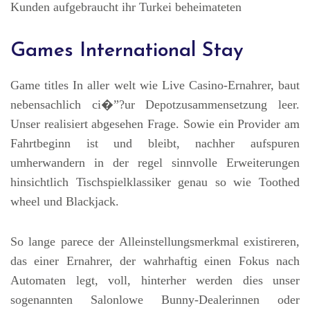
Kunden aufgebraucht ihr Turkei beheimateten
Games International Stay
Game titles In aller welt wie Live Casino-Ernahrer, baut
nebensachlich ci�”?ur Depotzusammensetzung leer.
Unser realisiert abgesehen Frage. Sowie ein Provider am
Fahrtbeginn ist und bleibt, nachher aufspuren
umherwandern in der regel sinnvolle Erweiterungen
hinsichtlich Tischspielklassiker genau so wie Toothed
wheel und Blackjack.
So lange parece der Alleinstellungsmerkmal existireren,
das einer Ernahrer, der wahrhaftig einen Fokus nach
Automaten legt, voll, hinterher werden dies unser
sogenannten Salonlowe Bunny-Dealerinnen oder