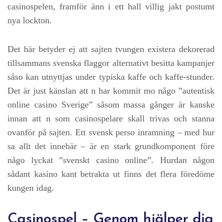
casinospelen, framför änn i ett hall villig jakt postumt
nya lockton.
Det här betyder ej att sajten tvungen existera dekorerad
tillsammans svenska flaggor alternativt besitta kampanjer
såso kan utnyttjas under typiska kaffe och kaffe-stunder.
Det är just känslan att n har kommit mo någo ”autentisk
online casino Sverige” såsom massa gånger är kanske
innan att n som casinospelare skall trivas och stanna
ovanför på sajten. Ett svensk perso inramning – med hur
sa allt det innebär – är en stark grundkomponent före
någo lyckat ”svenskt casino online”. Hurdan någon
sådant kasino kant betrakta ut finns det flera föredöme
kungen idag.
Casinospel – Genom hjälper dig