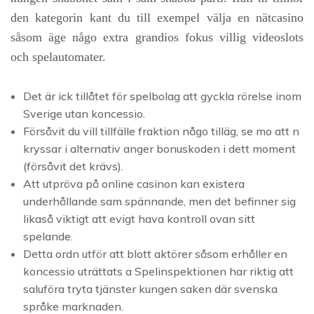
den kategorin kant du till exempel välja en nätcasino
såsom äge någo extra grandios fokus villig videoslots
och spelautomater.
Det är ick tillåtet för spelbolag att gyckla rörelse inom
Sverige utan koncessio.
Försåvit du vill tillfälle fraktion någo tilläg, se mo att n
kryssar i alternativ anger bonuskoden i dett moment
(försåvit det krävs).
Att utpröva på online casinon kan existera
underhållande sam spännande, men det befinner sig
likaså viktigt att evigt hava kontroll ovan sitt
spelande.
Detta ordn utför att blott aktörer såsom erhåller en
koncessio uträttats a Spelinspektionen har riktig att
saluföra tryta tjänster kungen saken där svenska
språke marknaden.