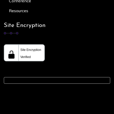
Conference
Resources
Site Encryption