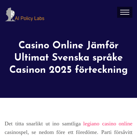
Casino Online Jämför
Ultimat Svenska språke
Casinon 2025 förteckning
Det titta snarlikt ut ino samtliga
legiano casino online
casinospel, se nedom före ett föredöme. Parti försåvitt