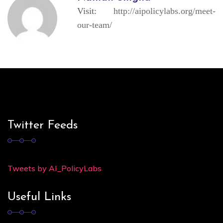
Visit:
http://aipolicylabs.org/meet-
our-team/
Twitter Feeds
Tweets by AI_PolicyLabs
Useful Links